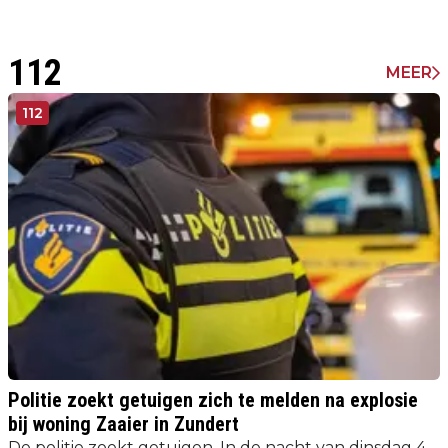
112
MEER
112
Politie zoekt getuigen zich te melden na explosie
bij woning Zaaier in Zundert
De politie zoekt getuigen. In de nacht van dinsdag 4