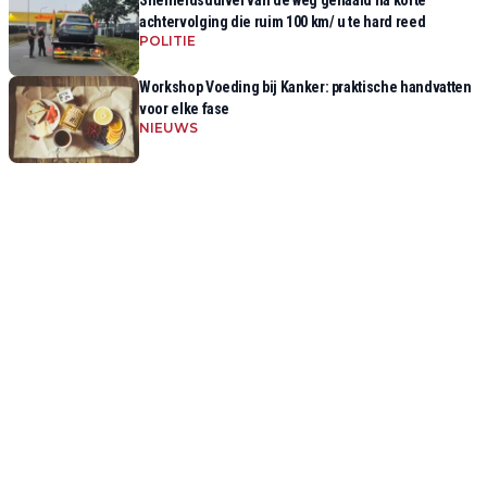
Snelheidsduivel van de weg gehaald na korte
achtervolging die ruim 100 km/ u te hard reed
POLITIE
Workshop Voeding bij Kanker: praktische handvatten
voor elke fase
NIEUWS