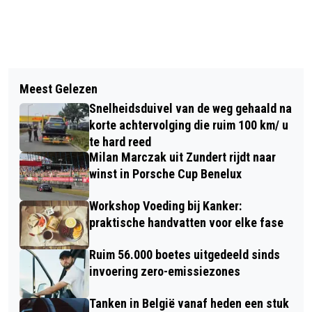
Vorig artikel
Volgend artikel
STRAATPRIJS NATIONALE
Meest Gelezen
JAARLIJKSE POËZIEWANDELING
POSTCODELOTERIJ VALT IN ZUNDERT!
Snelheidsduivel van de weg gehaald na
korte achtervolging die ruim 100 km/ u
te hard reed
Milan Marczak uit Zundert rijdt naar
winst in Porsche Cup Benelux
Workshop Voeding bij Kanker:
praktische handvatten voor elke fase
Ruim 56.000 boetes uitgedeeld sinds
invoering zero-emissiezones
Tanken in België vanaf heden een stuk