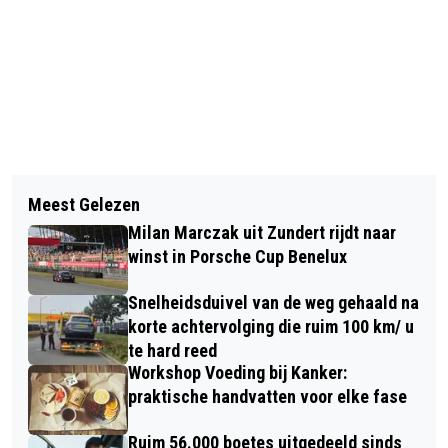
Vorig artikel
Volgend artikel
FOTOPUZZEL WANDELTOCHT VAN ONS
Meest Gelezen
OPENSTELLING AKKERMOLEN
GENOEGEN VAN START
Milan Marczak uit Zundert rijdt naar
winst in Porsche Cup Benelux
Snelheidsduivel van de weg gehaald na
korte achtervolging die ruim 100 km/ u
te hard reed
Workshop Voeding bij Kanker:
praktische handvatten voor elke fase
Ruim 56.000 boetes uitgedeeld sinds