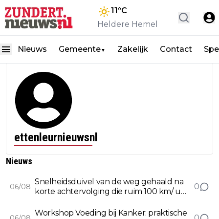
11
°C
Heldere Hemel
Nieuws
Gemeente
Zakelijk
Contact
Spe
▼
ettenleurnieuwsnl
Nieuws
Snelheidsduivel van de weg gehaald na
0
06/08
korte achtervolging die ruim 100 km/ u
te hard reed
Workshop Voeding bij Kanker: praktische
0
06/08