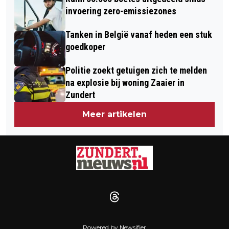
invoering zero-emissiezones
Tanken in België vanaf heden een stuk
goedkoper
Politie zoekt getuigen zich te melden
na explosie bij woning Zaaier in
Zundert
Meer artikelen
Powered by Newsifier