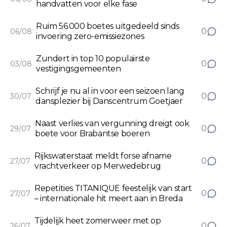
handvatten voor elke fase
Ruim 56.000 boetes uitgedeeld sinds
0
06/08
invoering zero-emissiezones
Zundert in top 10 populairste
0
03/08
vestigingsgemeenten
Schrijf je nu al in voor een seizoen lang
0
30/07
dansplezier bij Danscentrum Goetjaer
Naast verlies van vergunning dreigt ook
0
29/07
boete voor Brabantse boeren
Rijkswaterstaat meldt forse afname
0
27/07
vrachtverkeer op Merwedebrug
Repetities TITANIQUE feestelijk van start
0
27/07
– internationale hit meert aan in Breda
Tijdelijk heet zomerweer met op
0
26/07