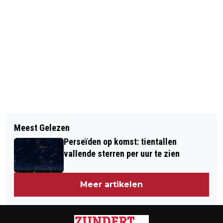
Vorig artikel
Volgend artikel
BRABANTS LANDSCHAP KRIJGT
Meest Gelezen
MEERDERHEID VAPENDE JONGEREN
FINANCIERING VOOR HERSTEL
Perseïden op komst: tientallen
GEBRUIKT NOG STEEDS
NATUURGEBIED PANNENHOEF
vallende sterren per uur te zien
SMAAKJESVAPES
Meer artikelen