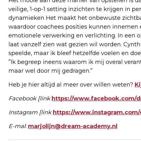
Het mooie aan deze manier van opstellen is d
veilige, 1-op-1 setting inzichten te krijgen in 
dynamieken Het maakt het onbewuste zichtbaar
waardoor coachees posities kunnen innemen en 
emotionele verwerking en verlichting. In een op
laat vanzelf zien wat gezien wil worden. Cynthi
speelde, maar ik bleef hetzelfde voelen en doen.
”Ik begreep ineens waarom ik mij overal verantw
maar wel door mij gedragen.”
Heb je hier altijd al meer over willen weten?
Ki
Facebook [link
https://www.facebook.com/
Instagram [link
https://www.instagram.com
E-mal
:
marjolijn@dream-academy.nl