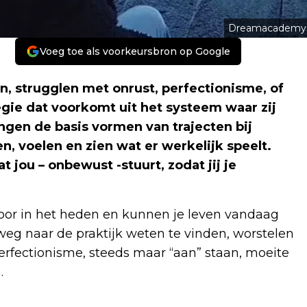
Dreamacademy
Voeg toe als voorkeursbron op Google
 strugglen met onrust, perfectionisme, of
egie dat voorkomt uit het systeem waar zij
ngen de basis vormen van trajecten bij
en, voelen en zien wat er werkelijk speelt.
 jou – onbewust -stuurt, zodat jij je
oor in het heden en kunnen je leven vandaag
eg naar de praktijk weten te vinden, worstelen
perfectionisme, steeds maar “aan” staan, moeite
.