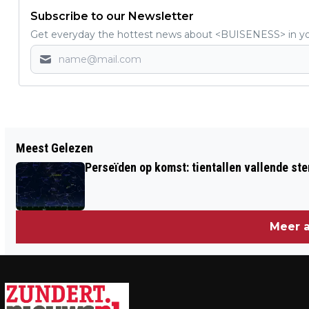
Subscribe to our Newsletter
Get everyday the hottest news about <BUISENESS> in you
Vorig artikel
Meest Gelezen
VIND INNERLIJKE BALANS, VERBINDING
Perseïden op komst: tientallen vallende ster
EN RUST VIA COACHING EN MASSAGES
Meer a