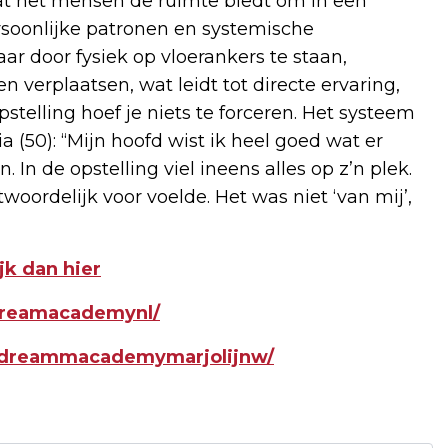
at het mensen de ruimte biedt om in een
persoonlijke patronen en systemische
 door fysiek op vloerankers te staan,
verplaatsen, wat leidt tot directe ervaring,
stelling hoef je niets te forceren. Het systeem
a (50): “Mijn hoofd wist ik heel goed wat er
 In de opstelling viel ineens alles op z’n plek.
oordelijk voor voelde. Het was niet ‘van mij’,
jk dan hier
dreamacademynl/
/dreammacademymarjolijnw/