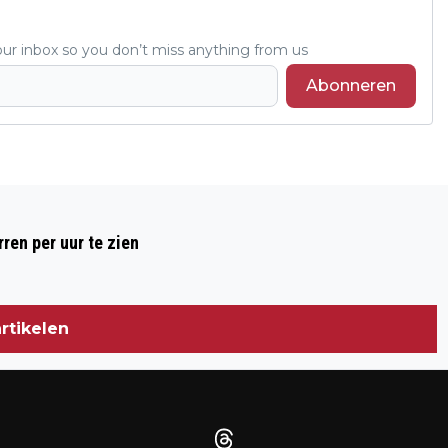
r inbox so you don’t miss anything from us
Abonneren
Volgend artikel
ZUNDERT - AUTO RIJDT TEGEN WONING
ren per uur te zien
rtikelen