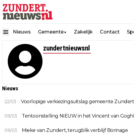
Nieuws
Gemeente
Zakelijk
Contact
Spe
▼
zundertnieuwsnl
Nieuws
Voorlopige verkiezingsuitslag gemeente Zunder
22/03
Tentoonstelling NIEUW in het Vincent van Gogh
09/03
Mieke van Zundert, terugblik verblijf Borinage
09/03