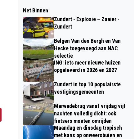
Net Binnen
Zundert - Explosie – Zaaier -
Zundert
Belgen Van den Bergh en Van
Hecke toegevoegd aan NAC
selectie
ING: iets meer nieuwe huizen
opgeleverd in 2026 en 2027
Zundert in top 10 populairste
vestigingsgemeenten
Merwedebrug vanaf vrijdag vijf
nachten volledig dicht: ook
fietsers moeten omrijden
Maandag en dinsdag tropisch
met kans op onweersbuien en