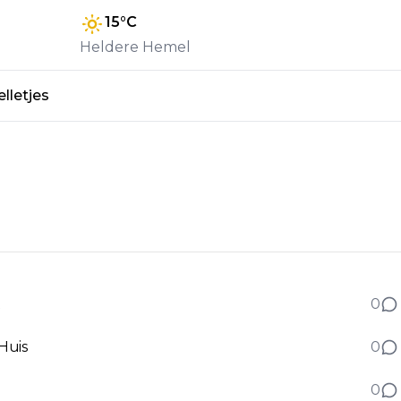
15
°C
Heldere Hemel
lletjes
t
0
Huis
0
0