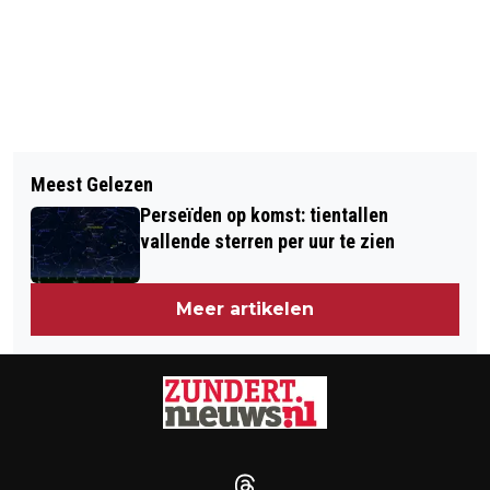
Vorig artikel
Volgend artikel
WETHOUDER ZAGERS OPENT KOMEND
Meest Gelezen
AFSTANDSMOEDERS EN AFGESTANEN
WEEKEND DE AARDBEIENFEESTEN
Perseïden op komst: tientallen
WORDEN BUITENGESLOTEN VAN
vallende sterren per uur te zien
HISTORISCH EXCUUSMOMENT OP 2
JULI
Meer artikelen