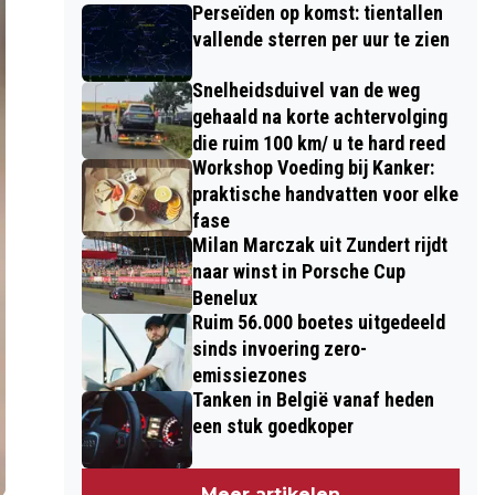
Perseïden op komst: tientallen
vallende sterren per uur te zien
Snelheidsduivel van de weg
gehaald na korte achtervolging
die ruim 100 km/ u te hard reed
Workshop Voeding bij Kanker:
praktische handvatten voor elke
fase
Milan Marczak uit Zundert rijdt
naar winst in Porsche Cup
Benelux
Ruim 56.000 boetes uitgedeeld
sinds invoering zero-
emissiezones
Tanken in België vanaf heden
een stuk goedkoper
Meer artikelen